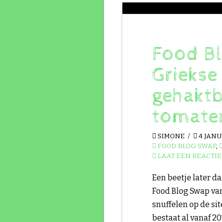
Food B
Griekse
gehaktb
tomate
SIMONE
4 JANU
FOOD BLOG SWAP
,
LAAT EEN REACTIE
Een beetje later d
Food Blog Swap va
snuffelen op de si
bestaat al vanaf 20