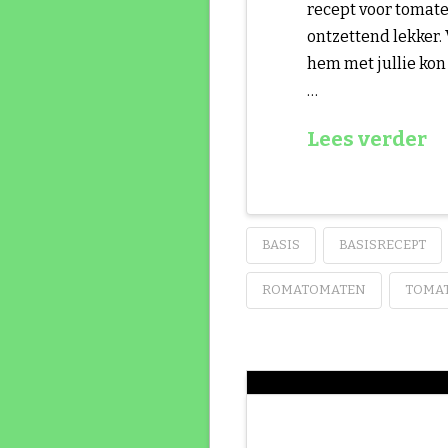
recept voor tomate
ontzettend lekker. 
hem met jullie kon 
…
Lees verder
BASIS
BASISRECEPT
ROMATOMATEN
TOMA