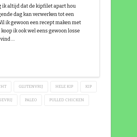
ik altijd dat de kipfilet apart hou
lgende dag kan verwerken tot een
Wil ik gewoon een recept maken met
 koop ik ook wel eens gewoon losse
 vind …
CHT
GLUTENVRIJ
HELE KIP
KIP
SEVRIJ
PALEO
PULLED CHICKEN