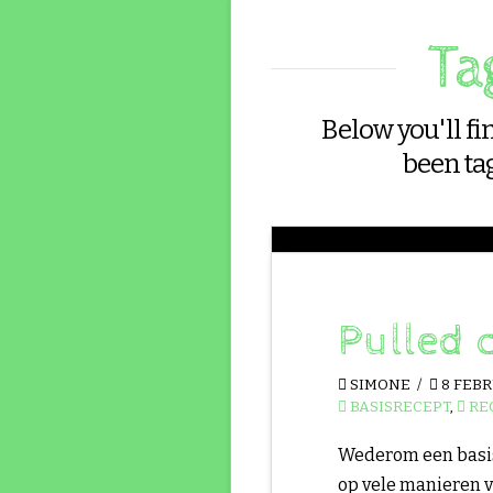
Ta
Below you'll fin
been ta
Pulled 
SIMONE
8 FEBR
BASISRECEPT
,
RE
Wederom een basisr
op vele manieren 