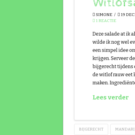
Witlofs
SIMONE
19 DEC
1 REACTIE
Deze salade at ik 
wilde ik nog wel ev
een simpel idee om
krijgen. Serveer de
bijgerecht tijdens 
de witlof rauw eet
maken. Ingrediënte
Lees verder
BIJGERECHT
MANDARI