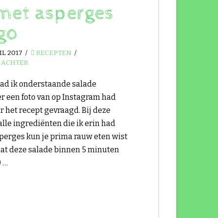
met asperges
go
IL 2017
RECEPTEN
 ACHTER
ad ik onderstaande salade
er een foto van op Instagram had
 het recept gevraagd. Bij deze
alle ingrediënten die ik erin had
perges kun je prima rauw eten wist
 dat deze salade binnen 5 minuten
) …