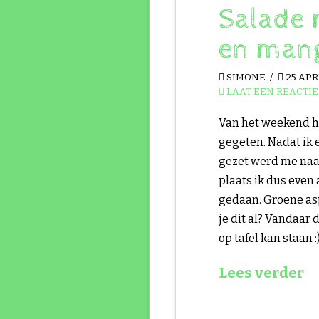
Salade 
en man
SIMONE
25 APR
LAAT EEN REACTIE
Van het weekend h
gegeten. Nadat ik 
gezet werd me naar
plaats ik dus even 
gedaan. Groene as
je dit al? Vandaar
op tafel kan staan :
Lees verder