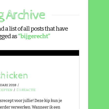
g Archive
d a list of all posts that have
gged as
“bijgerecht”
chicken
UARI 2018
CEPTEN
1 REACTIE
ecept voor jullie! Deze kip kun je
verder verwerken. Wanneer ik een