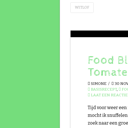
WITLOF
Food B
Tomaten
SIMONE
30 NO
BASISRECEPT
,
FO
LAAT EEN REACTIE
Tijd voor weer een
mocht ik snuffelen 
zoek naar een groe