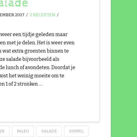
alade
EMBER 2017
RECEPTEN
alweer een tijdje geleden maar
en met je delen. Het is weer even
 wat extra groenten binnen te
ze salade bijvoorbeeld als
de lunch of avondeten. Doordat je
 kost het weinig moeite om te
n 1 of 2 stronken …
JN
PALEO
SALADE
SIMPEL