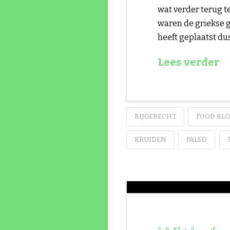
wat verder terug te
waren de griekse g
heeft geplaatst dus
Lees verder
BIJGERECHT
FOOD BLO
KRUIDEN
PALEO