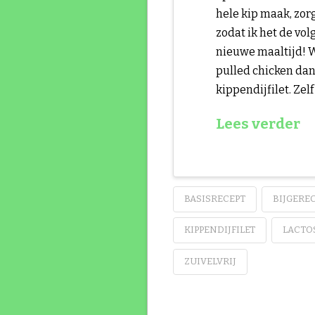
hele kip maak, zorg 
zodat ik het de vo
nieuwe maaltijd! 
pulled chicken dan
kippendijfilet. Zelf
Lees verder
BASISRECEPT
BIJGERE
KIPPENDIJFILET
LACTO
ZUIVELVRIJ