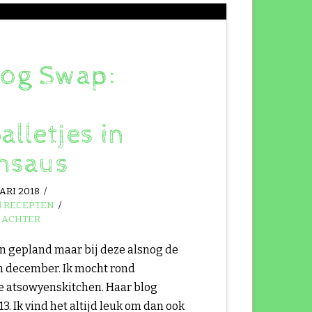
log Swap:
alletjes in
nsaus
ARI 2018
RECEPTEN
 ACHTER
an gepland maar bij deze alsnog de
n december. Ik mocht rond
te atsowyenskitchen. Haar blog
13. Ik vind het altijd leuk om dan ook