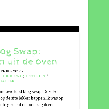
log Swap:
 uit de oven
VEMBER 2017
OD BLOG SWAP
,
RECEPTEN
 ACHTER
 nieuwe food blog swap! Deze keer
op de site lekker happen. Ik was op
nte gerecht en toen zag ik een