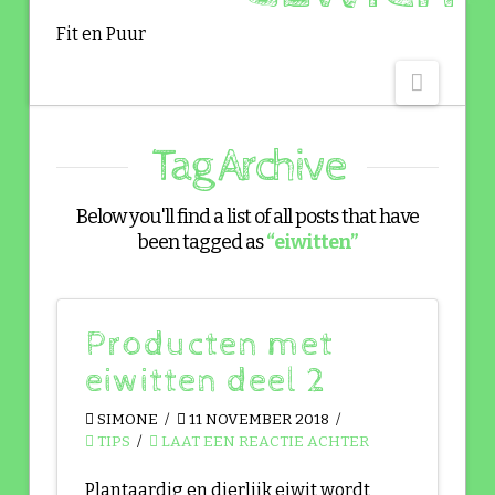
Fit en Puur
Navig
Tag Archive
Below you'll find a list of all posts that have
been tagged as
“eiwitten”
Producten met
eiwitten deel 2
SIMONE
11 NOVEMBER 2018
TIPS
LAAT EEN REACTIE ACHTER
Plantaardig en dierlijk eiwit wordt